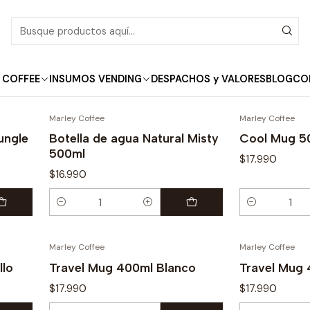
Inicio
Termos
Termos
 COFFEE
INSUMOS VENDING
DESPACHOS y VALORES
BLOG
CO
Marley Coffee
Marley Coffee
ungle
Botella de agua Natural Misty
Cool Mug 5
500ml
$17.990
$16.990
Cantidad
Cantidad
Marley Coffee
Marley Coffee
llo
Travel Mug 400ml Blanco
Travel Mug
$17.990
$17.990