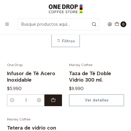
Inicio
Accesorios Té
Accesorios Té
0
Filtros
One Drop
Marley Coffee
Agotado
Infusor de Té Acero
Taza de Té Doble
Inoxidable
Vidrio 300 ml.
$5.990
$9.990
Ver detalles
Cantidad
Marley Coffee
Tetera de vidrio con