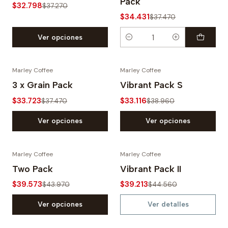
Pack
$32.798
$37.270
$34.431
$37.470
Ver opciones
Cantidad
Marley Coffee
Marley Coffee
-10%
-15%
3 x Grain Pack
Vibrant Pack S
$33.723
$33.116
$37.470
$38.960
Ver opciones
Ver opciones
Marley Coffee
Marley Coffee
-10%
-12%
Two Pack
Vibrant Pack II
$39.573
$39.213
Agotado
$43.970
$44.560
Ver opciones
Ver detalles