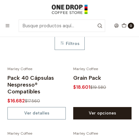
Inicio
Promos Marley Coffee
Promos Marley Coffee
0
Filtros
Marley Coffee
Marley Coffee
-5%
-5%
Pack 40 Cápsulas
Grain Pack
Nespresso®
$18.601
Agotado
$19.580
Compatibles
$16.682
$17.560
Ver detalles
Ver opciones
Marley Coffee
Marley Coffee