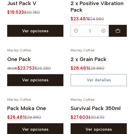
-6%
-6%
Just Pack V
2 x Positive Vibration
Pack
$19.533
$20.780
$23.481
$24.980
Ver opciones
Cantidad
Marley Coffee
Marley Coffee
-10%
-5%
One Pack
2 x Grain Pack
$22.752
$28.481
Agotado
$25.280
$29.980
desde
Ver opciones
Ver detalles
Marley Coffee
Marley Coffee
-5%
-10%
Pack Moka One
Survival Pack 350ml
$28.481
$27.603
$29.980
$30.670
Ver opciones
Ver opciones