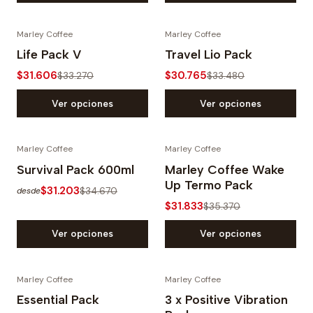
Marley Coffee
Marley Coffee
-5%
-8%
Life Pack V
Travel Lio Pack
$31.606
$30.765
$33.270
$33.480
Ver opciones
Ver opciones
Marley Coffee
Marley Coffee
-10%
-10%
Survival Pack 600ml
Marley Coffee Wake
Up Termo Pack
$31.203
$34.670
desde
$31.833
$35.370
Ver opciones
Ver opciones
Marley Coffee
Marley Coffee
-12%
-8%
Essential Pack
3 x Positive Vibration