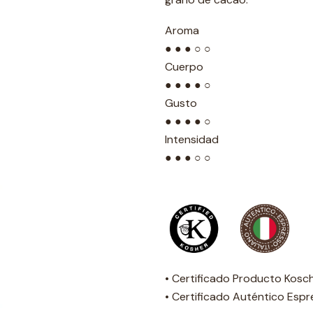
Aroma
● ● ● ○ ○
Cuerpo
● ● ● ● ○
Gusto
● ● ● ● ○
Intensidad
● ● ● ○ ○
• Certificado Producto Kosc
• Certificado Auténtico Espr