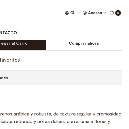
CL
Acceso
0
 ORO 1kg.
NTACTO
regar al Carro
Comprar ahora
 favoritos
ones
ranos arábica y robusta, de textura regular y cremosidad
 sabor redondo y notas dulces, con aroma a flores y