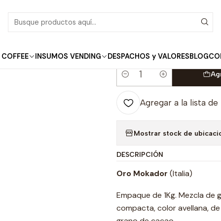
Inicio
Café Grano Entero
Café Grano Entero ORO 1kg.
|
Café Grano Entero
 COFFEE
INSUMOS VENDING
DESPACHOS y VALORES
BLOG
CO
Ag
Cantidad
Agregar a la lista de
Mostrar stock de ubicaci
DESCRIPCIÓN
Oro Mokador
(Italia)
Empaque de 1Kg. Mezcla de g
compacta, color avellana, de
grano de cacao.