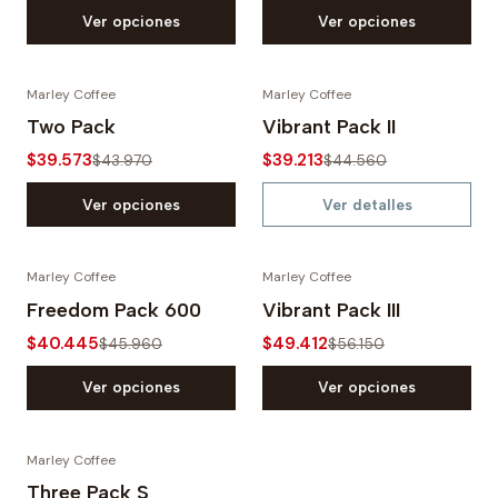
Ver opciones
Ver opciones
Marley Coffee
Marley Coffee
-10%
-12%
Two Pack
Vibrant Pack II
$39.573
$39.213
Agotado
$43.970
$44.560
Ver opciones
Ver detalles
Marley Coffee
Marley Coffee
-12%
-12%
Freedom Pack 600
Vibrant Pack III
$40.445
$49.412
$45.960
$56.150
Ver opciones
Ver opciones
Marley Coffee
-12%
Three Pack S