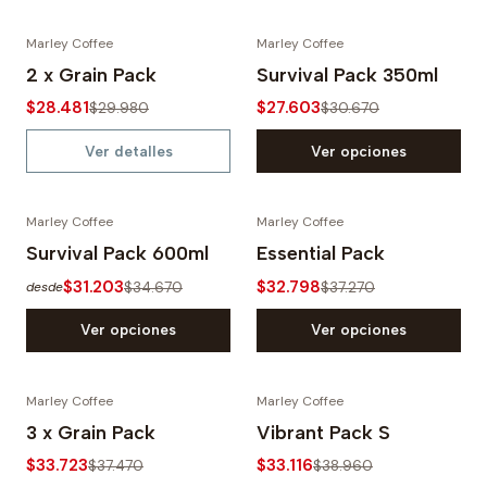
Marley Coffee
Marley Coffee
-5%
-10%
2 x Grain Pack
Survival Pack 350ml
$28.481
$27.603
Agotado
$29.980
$30.670
Ver detalles
Ver opciones
Marley Coffee
Marley Coffee
-10%
-12%
Survival Pack 600ml
Essential Pack
$31.203
$32.798
$34.670
$37.270
desde
Ver opciones
Ver opciones
Marley Coffee
Marley Coffee
-10%
-15%
3 x Grain Pack
Vibrant Pack S
$33.723
$33.116
$37.470
$38.960