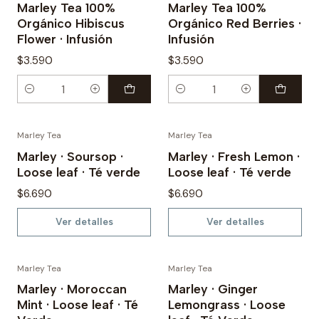
Marley Tea 100%
Marley Tea 100%
Orgánico Hibiscus
Orgánico Red Berries ·
Flower · Infusión
Infusión
$3.590
$3.590
Cantidad
Cantidad
Marley Tea
Marley Tea
No disponible
No disponible
Marley · Soursop ·
Marley · Fresh Lemon ·
Loose leaf · Té verde
Loose leaf · Té verde
$6.690
$6.690
Ver detalles
Ver detalles
Marley Tea
Marley Tea
Marley · Moroccan
Marley · Ginger
Mint · Loose leaf · Té
Lemongrass · Loose