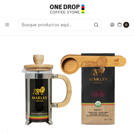
Inicio
Café Grano Molido
Survival Pack 350ml
0