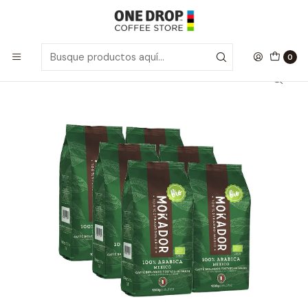
Inicio
Café Grano Entero
CAJA 6un Café Grano Entero 100% Arábica 1kg.
0