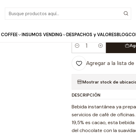
Inicio
Instantaneo
Chocolate VH12 1Kg
|
Chocolate VH12 1K
 COFFEE
INSUMOS VENDING
DESPACHOS y VALORES
BLOG
CO
Ag
Cantidad
Agregar a la lista de
Mostrar stock de ubicaci
DESCRIPCIÓN
Bebida instantánea ya prep
servicios de café de oficinas
19,5% es cacao, esta bebida
del chocolate con la suavidad