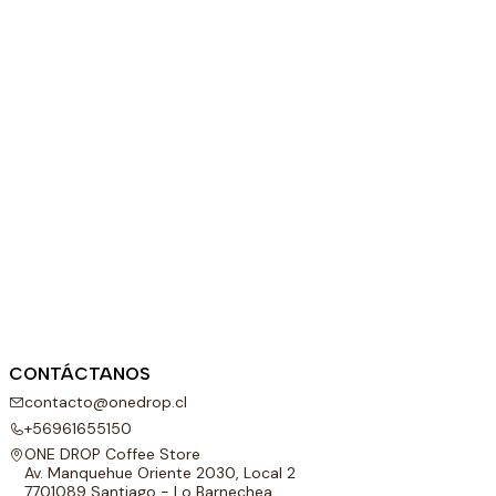
CONTÁCTANOS
contacto@onedrop.cl
+56961655150
ONE DROP Coffee Store
Av. Manquehue Oriente 2030, Local 2
7701089 Santiago - Lo Barnechea