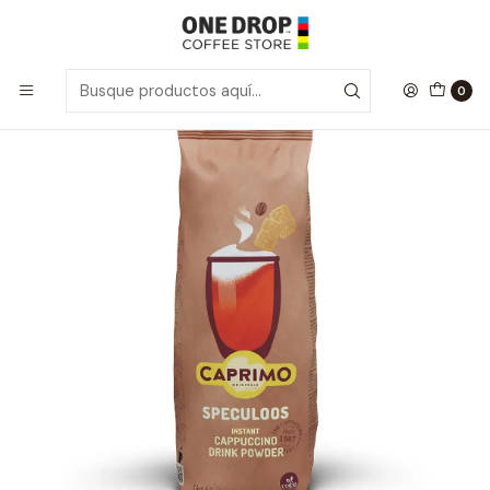
Inicio
Solubles
Café Cappuccino Speculoos 1 kg.
0