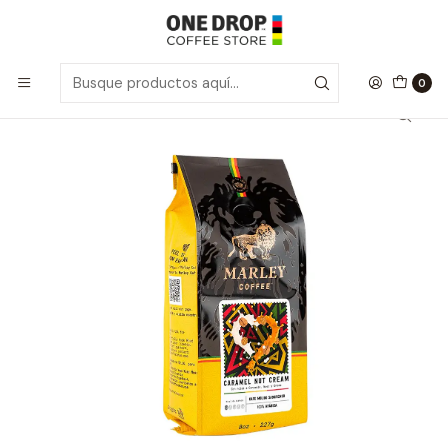
Inicio
Café Grano Molido
Café Grano Molido Saborizado Caramel Nut Cream 227gr
0