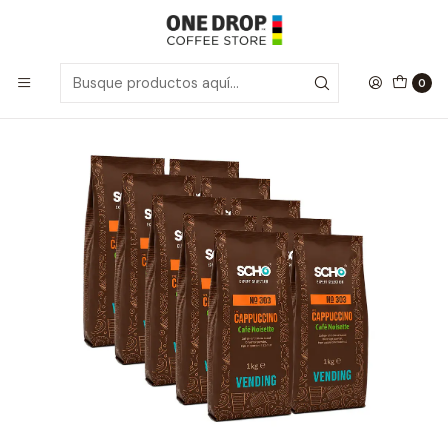
Inicio
Solubles
CAJA 10un Café Cappuccino Noisette 1 kg.
0