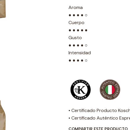
Aroma
● ● ● ● ○
Cuerpo
● ● ● ● ●
Gusto
● ● ● ● ○
Intensidad
● ● ● ● ○
• Certificado Producto Kosc
• Certificado Auténtico Espr
COMPARTIR ESTE PRODUCTO