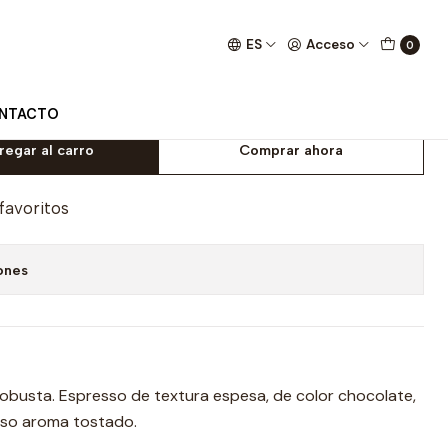
ES
Acceso
0
no Entero BRIO 1kg.
NTACTO
regar al carro
Comprar ahora
 favoritos
ones
obusta. Espresso de textura espesa, de color chocolate,
enso aroma tostado.