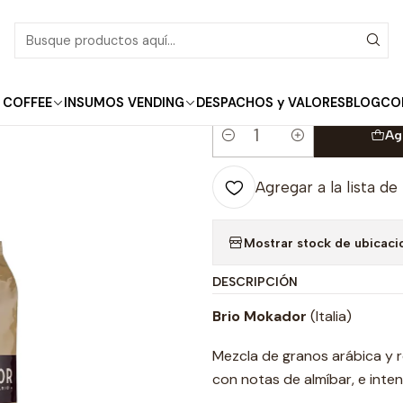
Inicio
Café Grano Entero
CAJA 6un Café Grano Entero BRIO 1kg.
|
CAJA 6un Café Gra
 COFFEE
INSUMOS VENDING
DESPACHOS y VALORES
BLOG
CO
Ag
Cantidad
Agregar a la lista de
Mostrar stock de ubicaci
DESCRIPCIÓN
Brio Mokador
(Italia)
Mezcla de granos arábica y r
con notas de almíbar, e int