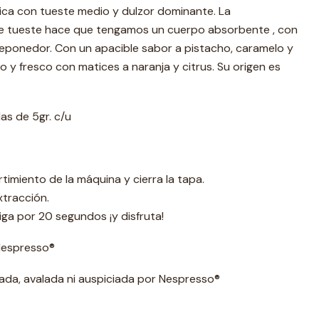
ica con tueste medio y dulzor dominante. La
 de tueste hace que tengamos un cuerpo absorbente , con
reponedor. Con un apacible sabor a pistacho, caramelo y
do y fresco con matices a naranja y citrus. Su origen es
as de 5gr. c/u
timiento de la máquina y cierra la tapa.
xtracción.
iga por 20 segundos ¡y disfruta!
espresso®️
iada, avalada ni auspiciada por Nespresso®️