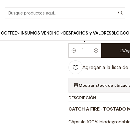
arley Coffee
Cápsulas Marley Coffee Catch a Fire Nespresso® Co
|
Cápsulas Marley C
 COFFEE
INSUMOS VENDING
DESPACHOS y VALORES
BLOG
CO
Compatibles
Ag
Cantidad
Agregar a la lista de
Mostrar stock de ubicaci
DESCRIPCIÓN
CATCH A FIRE ·
TOSTADO M
Cápsula 100% biodegradable