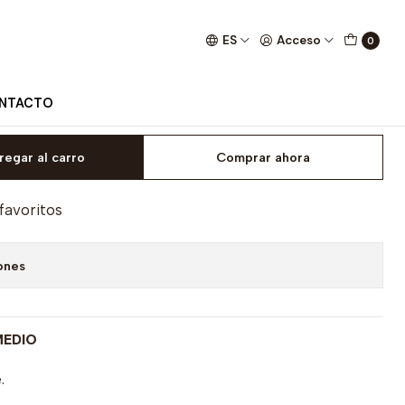
mpatibles
ES
Acceso
0
offee Catch a Fire Nespresso®
NTACTO
regar al carro
Comprar ahora
 favoritos
ones
EDIO
.