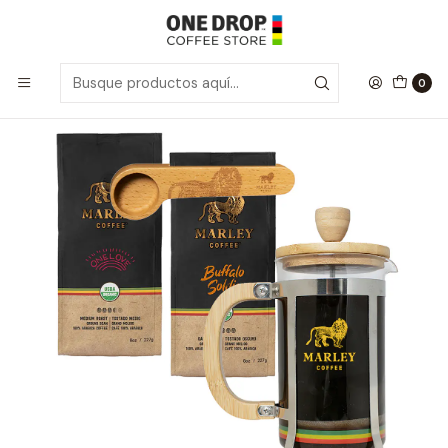
Inicio
Café Grano Molido
Freedom Pack 600
0