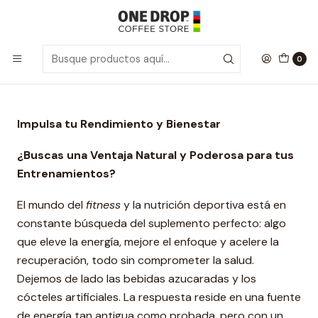
Inicio
Blog
Café y Ciclismo. La conexión perfecta!
Café y Ciclismo. La conexión perfecta!
0
Impulsa tu Rendimiento y Bienestar
¿Buscas una Ventaja Natural y Poderosa para tus
Entrenamientos?
El mundo del
fitness
y la nutrición deportiva está en
constante búsqueda del suplemento perfecto: algo
que eleve la energía, mejore el enfoque y acelere la
recuperación, todo sin comprometer la salud.
Dejemos de lado las bebidas azucaradas y los
cócteles artificiales. La respuesta reside en una fuente
de energía tan antigua como probada, pero con un