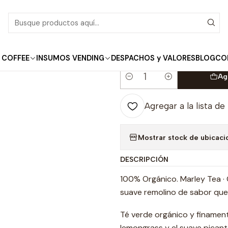
nicio
Marley Tea
Marley · Ginger Lemongrass · Loose leaf · Té Ver
|
Marley · Ginger Le
 COFFEE
INSUMOS VENDING
DESPACHOS y VALORES
BLOG
CO
Ag
Cantidad
Agregar a la lista de
Mostrar stock de ubicaci
DESCRIPCIÓN
100% Orgánico. Marley Tea · 
suave remolino de sabor que 
Té verde orgánico y finament
lemongrass y el suave picante