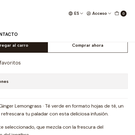
de
ES
Acceso
0
mongrass · Loose leaf · Té Verde
NTACTO
regar al carro
Comprar ahora
 favoritos
ones
Ginger Lemongrass · Té verde en formato hojas de té, un
refrescara tu paladar con esta deliciosa infusión.
e seleccionado, que mezcla con la frescura del
 del jengibre.