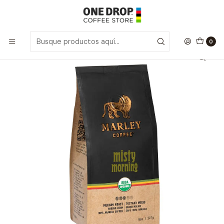
Inicio
Café Grano Molido
Café Grano Molido Misty Morning 227gr.
0