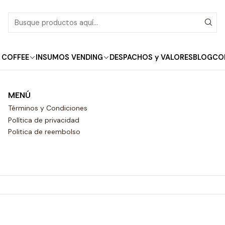
Inicio
Instantáneo
Mixes Instantáneos
Mixes Instantáneos
 COFFEE
INSUMOS VENDING
DESPACHOS y VALORES
BLOG
CO
MENÚ
Términos y Condiciones
Política de privacidad
Politica de reembolso