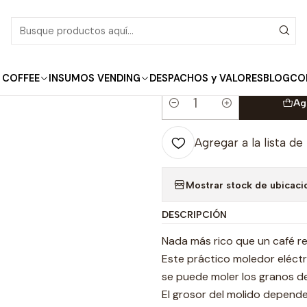
Inicio
Accesorios Café
Molinillo Eléctrico para Café
|
Molinillo Eléctrico
 COFFEE
INSUMOS VENDING
DESPACHOS y VALORES
BLOG
CO
Ag
Cantidad
Agregar a la lista de
Mostrar stock de ubicaci
DESCRIPCIÓN
Nada más rico que un café re
Este práctico moledor eléctr
se puede moler los granos d
El grosor del molido depend