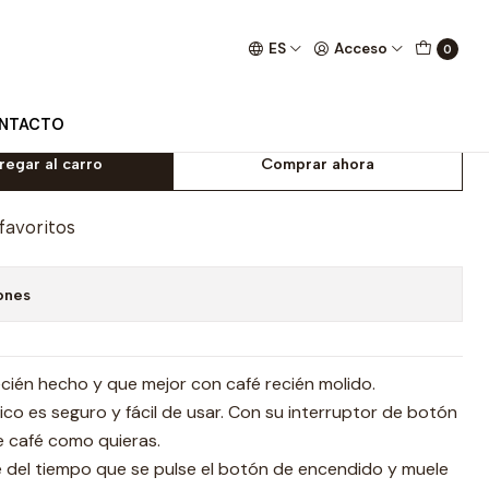
ES
Acceso
0
 para Café
NTACTO
regar al carro
Comprar ahora
 favoritos
ones
cién hecho y que mejor con café recién molido.
ico es seguro y fácil de usar. Con su interruptor de botón
e café como quieras.
e del tiempo que se pulse el botón de encendido y muele