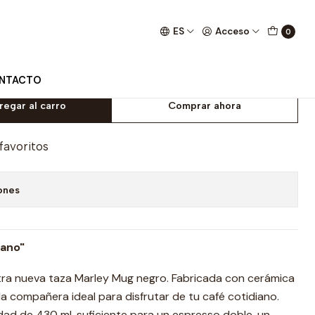
ES
Acceso
0
ro 430ml
NTACTO
regar al carro
Comprar ahora
 favoritos
ones
rano"
ra nueva taza Marley Mug negro. Fabricada con cerámica
 la compañera ideal para disfrutar de tu café cotidiano.
ad de 430 ml, suficiente para un espresso doble, un