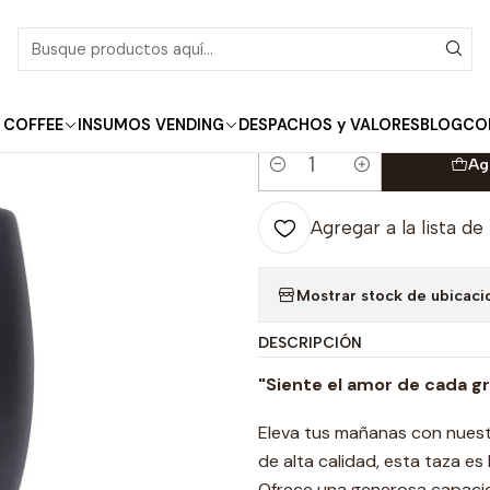
Inicio
Marley Coffee
Mug Cerámico Negro 430ml
|
Mug Cerámico Neg
 COFFEE
INSUMOS VENDING
DESPACHOS y VALORES
BLOG
CO
Ag
Cantidad
Agregar a la lista de
Mostrar stock de ubicaci
DESCRIPCIÓN
"Siente el amor de cada g
Eleva tus mañanas con nuest
de alta calidad, esta taza es
Ofrece una generosa capacid