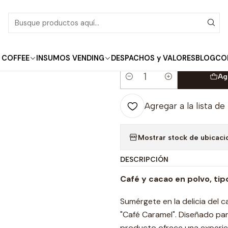
Inicio
Solubles
Café Cappuccino Caramel 1 kg.
|
Café Cappuccino C
 COFFEE
INSUMOS VENDING
DESPACHOS y VALORES
BLOG
CO
Ag
Cantidad
Agregar a la lista de
Mostrar stock de ubicaci
DESCRIPCIÓN
Café y cacao en polvo, ti
Sumérgete en la delicia del
"Café Caramel". Diseñado par
producto ofrece una experien