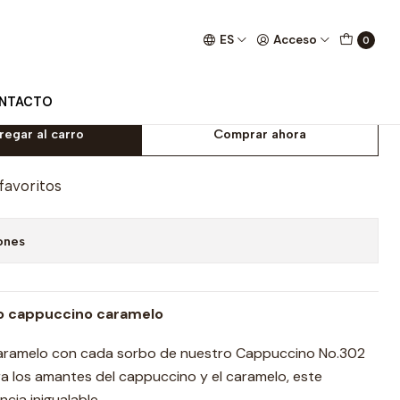
ES
Acceso
0
aramel 1 kg.
NTACTO
regar al carro
Comprar ahora
 favoritos
ones
po cappuccino caramelo
 caramelo con cada sorbo de nuestro Cappuccino No.302
a los amantes del cappuccino y el caramelo, este
cia inigualable.