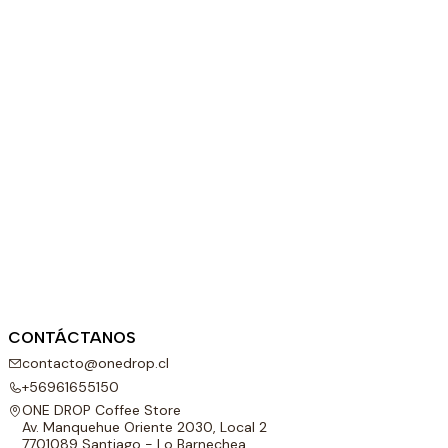
CONTÁCTANOS
contacto@onedrop.cl
+56961655150
ONE DROP Coffee Store
Av. Manquehue Oriente 2030, Local 2
7701089 Santiago - Lo Barnechea