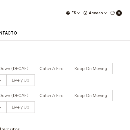
ES
Acceso
0
NTACTO
Down (DECAF)
Catch A Fire
Keep On Moving
e
Lively Up
Down (DECAF)
Catch A Fire
Keep On Moving
e
Lively Up
 favoritos