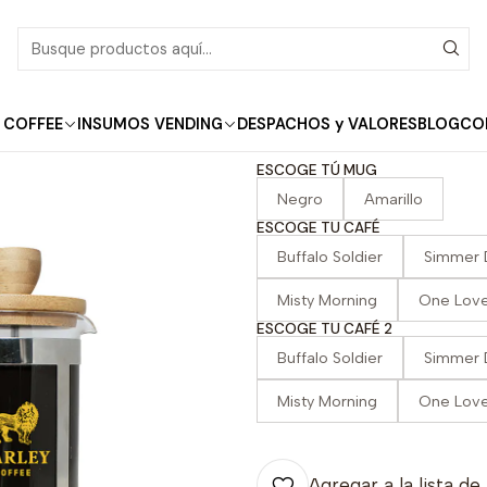
Inicio
Café Grano Molido
Vibrant Pack II
|
Vibrant Pack II
 COFFEE
INSUMOS VENDING
DESPACHOS y VALORES
BLOG
CO
ESCOGE TÚ MUG
Negro
Amarillo
ESCOGE TU CAFÉ
Buffalo Soldier
Simmer 
Misty Morning
One Lov
ESCOGE TU CAFÉ 2
Buffalo Soldier
Simmer 
Misty Morning
One Lov
Agregar a la lista de