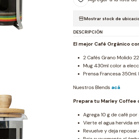
Mostrar stock de ubicaci
DESCRIPCIÓN
El mejor Café Orgánico c
2 Cafés Grano Molido 227
Mug 430ml color a elecci
Prensa Francesa 350ml. 
Nuestros Blends
acá
Prepara tu Marley Coffee 
Agrega 10 g de café por
Vierte el agua hervida en
Revuelve y deja reposar 
Baja suavemente el émbo