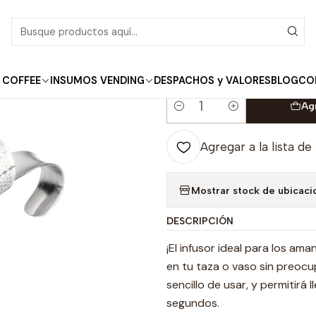
Inicio
Marley Tea
Infusor de Té Acero Inoxidable
|
Infusor de Té Acer
 COFFEE
INSUMOS VENDING
DESPACHOS y VALORES
BLOG
CO
Ag
Cantidad
Agregar a la lista de
Mostrar stock de ubicaci
DESCRIPCIÓN
¡El infusor ideal para los am
en tu taza o vaso sin preoc
sencillo de usar, y permitirá 
segundos.