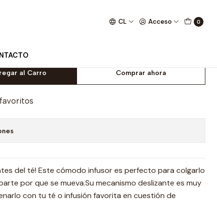
CL
Acceso
0
o Inoxidable
NTACTO
regar al Carro
Comprar ahora
 favoritos
ones
antes del té! Este cómodo infusor es perfecto para colgarlo
uparte por que se mueva.Su mecanismo deslizante es muy
llenarlo con tu té o infusión favorita en cuestión de