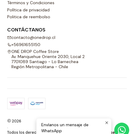
Términos y Condiciones
Política de privacidad
Politica de reembolso
CONTÁCTANOS
contacto@onedrop.cl
+56961655150
ONE DROP Coffee Store
Av. Manquehue Oriente 2030, Local 2
7701089 Santiago - Lo Barnechea
Región Metropolitana - Chile
2026
Envíanos un mensaje de
.
WhatsApp
Todos los derechos reservados.
Desarrollado por Jumpseller
.