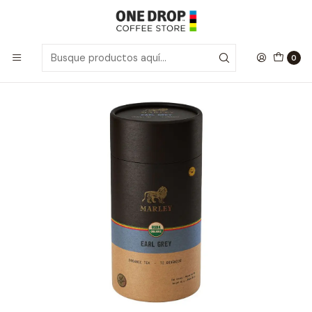
Inicio
Marley Tea
Marley · Earl Grey · Loose leaf · Té negro
0