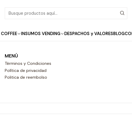
Inicio
Solubles
Insumos Vending
Insumos Vending
 COFFEE
INSUMOS VENDING
DESPACHOS y VALORES
BLOG
CO
MENÚ
Términos y Condiciones
Política de privacidad
Politica de reembolso