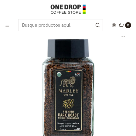
Inicio
Marley Coffee
Café Orgánico Liofilizado • Stir It Up! 100gr.
0