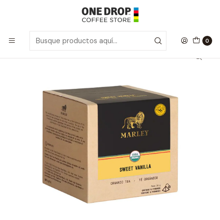
Inicio
Marley Tea
Marley Tea 100% Orgánico Sweet Vainilla · Té Negro
0