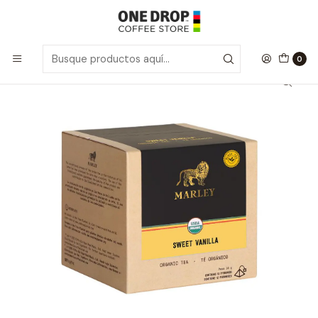
Inicio
Marley Tea
Marley Tea 100% Orgánico Sweet Vainilla · Té Negro
0