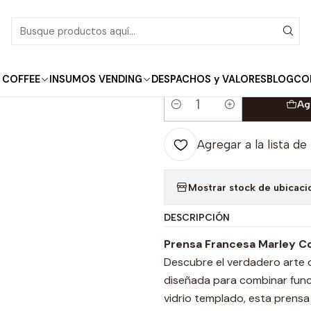
Inicio
Marley Coffee
Prensa Francesa 600ml
|
Prensa Francesa 
 COFFEE
INSUMOS VENDING
DESPACHOS y VALORES
BLOG
CO
Ag
Cantidad
Agregar a la lista de
Mostrar stock de ubicaci
DESCRIPCIÓN
Prensa Francesa Marley Co
Descubre el verdadero arte d
diseñada para combinar funci
vidrio templado, esta prensa