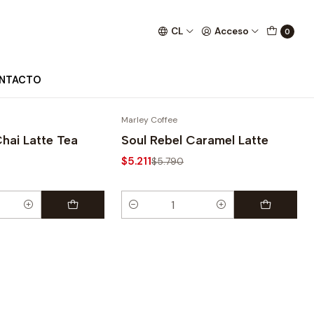
CL
Acceso
0
NTACTO
Marley Coffee
-10%
Chai Latte Tea
Soul Rebel Caramel Latte
$5.211
$5.790
Cantidad