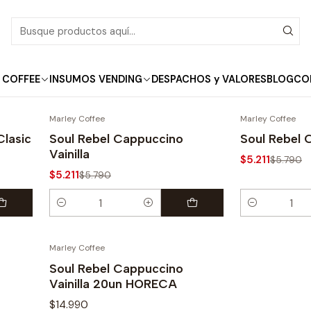
Inicio
Cappuccino
Cappuccino
 COFFEE
INSUMOS VENDING
DESPACHOS y VALORES
BLOG
CO
Marley Coffee
Marley Coffee
-10%
-10%
Clasic
Soul Rebel Cappuccino
Soul Rebel 
Vainilla
$5.211
$5.790
$5.211
$5.790
Cantidad
Cantidad
Marley Coffee
Soul Rebel Cappuccino
Vainilla 20un HORECA
$14.990